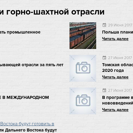
 горно-шахтной отрасли
29 Июня 2017
event
щать промышленное
Польша плани
Читать далее
27 Июня 2017
event
ывающей отрасли за пять лет
Томская облас
2020 года
Читать далее
27 Июня 2017
event
ИЕ В МЕЖДУНАРОДНОМ
В программе 
нововведени
Читать далее
и Дальнего Востока будут