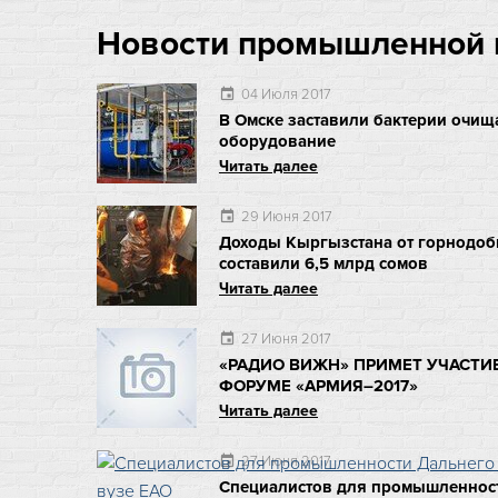
Новости промышленной и
04 Июля 2017
event
В Омске заставили бактерии очи
оборудование
Читать далее
29 Июня 2017
event
Доходы Кыргызстана от горнодоб
составили 6,5 млрд сомов
Читать далее
27 Июня 2017
event
«РАДИО ВИЖН» ПРИМЕТ УЧАСТ
ФОРУМЕ «АРМИЯ–2017»
Читать далее
27 Июня 2017
event
Специалистов для промышленност