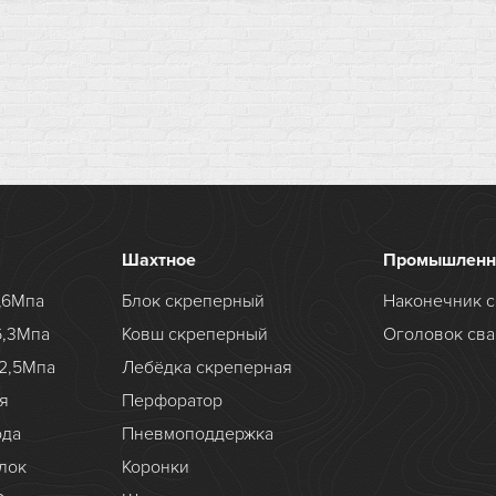
Шахтное
Промышленн
,6Мпа
Блок скреперный
Наконечник с
6,3Мпа
Ковш скреперный
Оголовок сва
2,5Мпа
Лебёдка скреперная
я
Перфоратор
ода
Пневмоподдержка
лок
Коронки