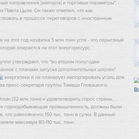
ые направления [импорта] и торговые параметры", -
s Павла Цыза. Он также отметил, что как
ствовать в процессе переговоров с иностранным
 на этот год нехватка 5 млн тонн угля - это серьезный
оторая опирается на этот энергоресурс.
уппе утверждают, что "во втором полугодии
нное с планами запуска дополнительных штолен".
й
энергетики и не планирует импортировать уголь для
ова пресс-секретаря группы Томаша Гловацкого.
лан (32 млн тонн) и удовлетворить спрос страны,
кая горнодобывающая промышленность, должны были
, что равнозначно 150 тыс. тонн в сутки. В данный
земли максимум 80-110 тыс. тонн.