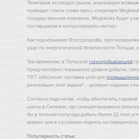
"Компания исследует рынок, анализируя возможн
приводит газета слова пресс-секретаря Weglokok
государственная компания, Weglokoks будет уча
поставщиком и контролировать импорт.
Как подчеркивает Rzeczpospolita, прогнозируемая
удар по энергетической безопасности Польши, к
Тем временем, в Польской
горнодобывающей
гр
предусмотрено повышение уровня добычи, связа
"ПГГ обеспечит поставки угля для
промышленно
реализации этой задачи", - цитирует издание сл
Согласно подсчетам, чтобы обеспечить годовой п
шахты в Силезии, где сконцентрирована польс
бы в течение полугода добыть более 22 тонн угля
момент они в состоянии поднять на поверхность 
Популярность статьи: