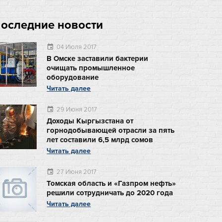
оследние новости
04 Июля 2017
event
В Омске заставили бактерии
очищать промышленное
оборудование
Читать далее
29 Июня 2017
event
Доходы Кыргызстана от
горнодобывающей отрасли за пять
лет составили 6,5 млрд сомов
Читать далее
27 Июня 2017
event
Томская область и «Газпром нефть»
решили сотрудничать до 2020 года
Читать далее