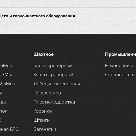
его и горно-шахтного оборудования
Шахтное
Промышленн
,6Мпа
Блок скреперный
Наконечник с
6,3Мпа
Ковш скреперный
Оголовок сва
2,5Мпа
Лебёдка скреперная
я
Перфоратор
ода
Пневмоподдержка
лок
Коронки
С
Штанги
нная БРС
Вагонетки