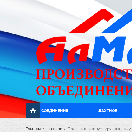
home
СОЕДИНЕНИЯ
ШАХТНОЕ
Главная
Новости
Польша планирует крупные закуп
navigate_next
navigate_next