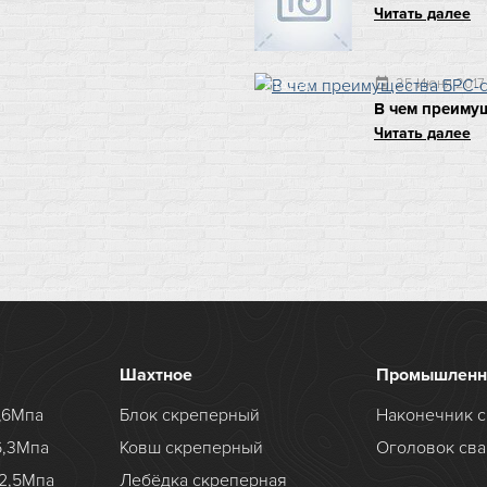
Читать далее
25 Июня 2017
event
СТАТЬЯ
В чем преиму
Читать далее
Шахтное
Промышленн
,6Мпа
Блок скреперный
Наконечник с
6,3Мпа
Ковш скреперный
Оголовок сва
2,5Мпа
Лебёдка скреперная