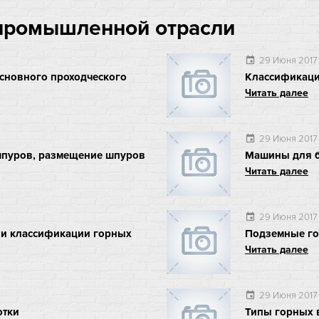
 промышленной отрасли
29 Июня 2017
event
сновного проходческого
Классификаци
Читать далее
29 Июня 2017
event
 шпуров, размещение шпуров
Машины для 
Читать далее
29 Июня 2017
event
 и классификации горных
Подземные го
Читать далее
29 Июня 2017
event
отки
Типы горных 