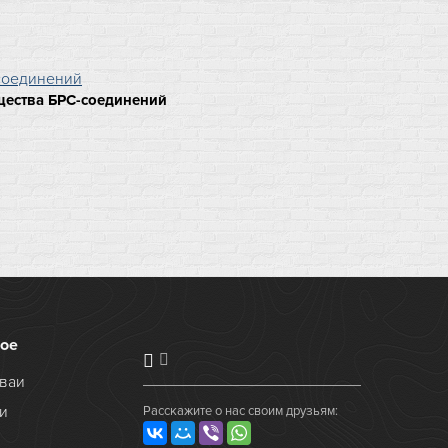
щества БРС-соединений
ое
ваи
и
Расскажите о нас своим друзьям: