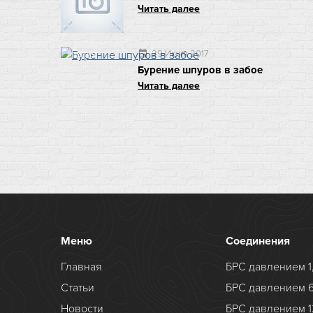
Читать далее
29 Июня 2017
event
СТАТЬЯ
Бурение шпуров в забое
Читать далее
Меню
Соединения
Главная
БРС давлением 1
Статьи
БРС давлением 
Новости
БРС давлением 1