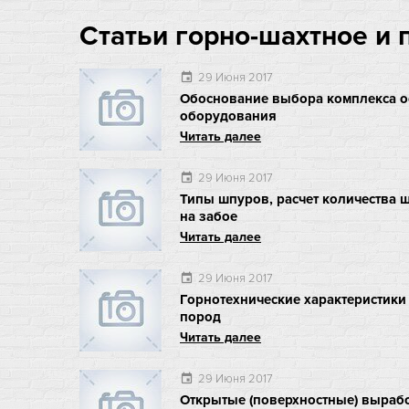
Статьи горно-шахтное и
29 Июня 2017
event
Обоснование выбора комплекса о
оборудования
Читать далее
29 Июня 2017
event
Типы шпуров, расчет количества
на забое
Читать далее
29 Июня 2017
event
Горнотехнические характеристики
пород
Читать далее
29 Июня 2017
event
Открытые (поверхностные) выраб